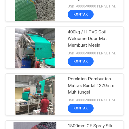
SITEMAP
USD 70000-90000 PER SET MOQ:1 set
KONTAK
5
KEBIJAKAN
Mesin pembuatan
PRIVASI
400kg / H PVC Coil
Welcome Door Mat
selang plastik
Membuat Mesin
USD 70000-90000 PER SET MOQ:1 set
KONTAK
Peralatan Pembuatan
12
Matras Bantal 1220mm
mesin pembuat
Multifungsi
USD 70000-90000 PER SET MOQ:1 set
keset pintu
KONTAK
1800mm CE Spray Silk