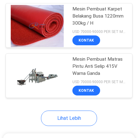
Mesin Pembuat Karpet
23
Belakang Busa 1220mm
Mesin Pembuat
300kg / H
USD 70000-90000 PER SET MOQ:1 set
Papan PVC
KONTAK
Mesin Pembuat Matras
Pintu Anti Selip 415V
Warna Ganda
12
USD 70000-90000 PER SET MOQ:1 set
Mesin Pembuat
KONTAK
Lembar PP
Lihat Lebih