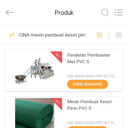
Xinrui
Plastic
Machinery
Produk
Co.,
Ltd..
All
Rights
Reserved.
RUMAH
18
Developed
CINA mesin pembuat keset pintu
by
ECER
mesin pembuat tikar
PRODUK
plastik
HOT
Peralatan Pembuatan
Mat PVC S
VIDEO
USD 40000-60000 PER SET MOQ:1 set
TENTANG
KIRIM SEKARANG
28
KAMI
Mesin pembuatan
HOT
Mesin Pembuat Keset
Pintu PVC S
TUR
lembaran plastik
PABRIK
USD 40000-60000 PER SET MOQ:1 set