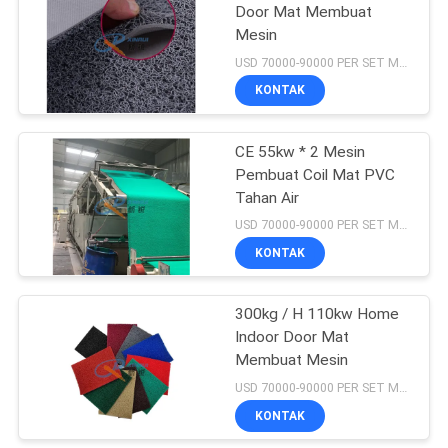
Door Mat Membuat
Mesin
11
USD 70000-90000 PER SET MOQ:1 set
mesin pembuat tikar
KONTAK
lantai
CE 55kw * 2 Mesin
Pembuat Coil Mat PVC
Tahan Air
USD 70000-90000 PER SET MOQ:1 set
KONTAK
9
Mesin Pembuat
300kg / H 110kw Home
Indoor Door Mat
Matras Mobil
Membuat Mesin
USD 70000-90000 PER SET MOQ:1 set
KONTAK