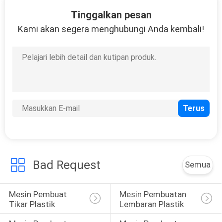
11
Tinggalkan pesan
Kami akan segera menghubungi Anda kembali!
Mesin Lembar PE
7
Mesin Pembuat PVC
Waterstops
Bad Request
Semua
Mesin Pembuat 
Mesin Pembuatan 
Tikar Plastik
Lembaran Plastik
24