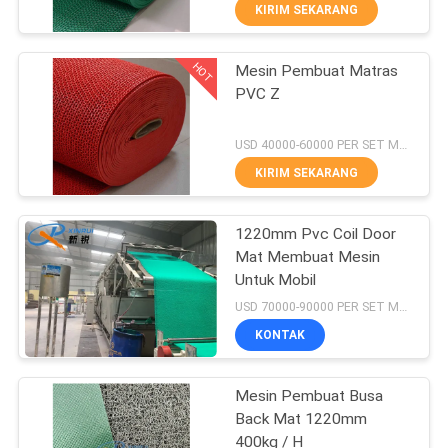
KIRIM SEKARANG
KONTROL
HOT
Mesin Pembuat Matras
KUALITAS
55
PVC Z
mesin pembuatan
HUBUNGI
USD 40000-60000 PER SET MOQ:1 set
profil plastik
KAMI
KIRIM SEKARANG
BERITA
1220mm Pvc Coil Door
Mat Membuat Mesin
Untuk Mobil
KASUS
9
USD 70000-90000 PER SET MOQ:1 set
Mesin Pembuat
KONTAK
MINTA
Granul Plastik
KUTIPAN
Mesin Pembuat Busa
Back Mat 1220mm
400kg / H