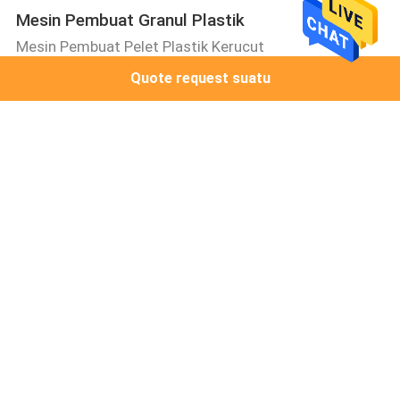
Mesin Pembuat Granul Plastik
Mesin Pembuat Pelet Plastik Kerucut
Quote request suatu
Mesin pembuatan selang plastik
380V 10T Fleksibel Spiral Hose Mesin Pembuat Pipa
Plastik
mesin pembuat keset pintu
Mesin Pembuat Karpet Belakang Busa 1220mm 300kg
/ H
mesin pembuat tikar lantai
2m Plastik TPR TPE Carpet Coating Mat Membuat
Mesin Sekrup tunggal
Mesin Pembuat Matras Mobil