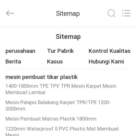
Machinery
Co.,
Ltd..
Sitemap
All
Rights
Reserved.
Developed
RUMAH
by
ECER
Sitemap
PRODUK
perusahaan
Tur Pabrik
Kontrol Kualitas
Berita
Kasus
Hubungi Kami
VIDEO
mesin pembuat tikar plastik
1400-1800mm TPE TPV TPR Mesin Karpet Mesin
TENTANG
Membuat Lembar
KAMI
Mesin Pelapis Belakang Karpet TPR/TPE 1200-
5000mm
TUR
Mesin Pembuat Matras Plastik 1800mm
PABRIK
1220mm Waterproof S PVC Plastic Mat Membuat
Mesin