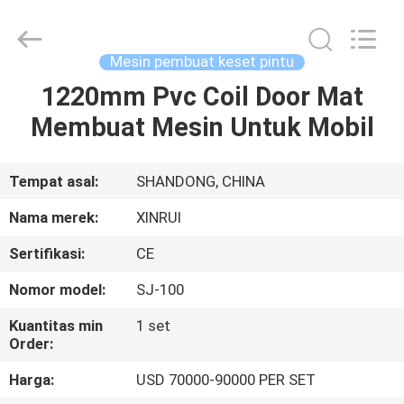
Machinery
Co.,
Ltd..
All
Rights
Mesin pembuat keset pintu
Reserved.
Developed
1220mm Pvc Coil Door Mat
RUMAH
by
ECER
Membuat Mesin Untuk Mobil
PRODUK
Tempat asal:
SHANDONG, CHINA
VIDEO
Nama merek:
XINRUI
Sertifikasi:
CE
TENTANG
Nomor model:
SJ-100
KAMI
Kuantitas min
1 set
Order:
TUR
Harga:
USD 70000-90000 PER SET
PABRIK