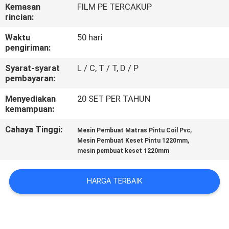
Kemasan
FILM PE TERCAKUP
rincian:
KONTROL
KUALITAS
Waktu
50 hari
pengiriman:
Syarat-syarat
L / C, T / T, D / P
HUBUNGI
pembayaran:
KAMI
Menyediakan
20 SET PER TAHUN
kemampuan:
BERITA
Cahaya Tinggi:
,
Mesin Pembuat Matras Pintu Coil Pvc
,
Mesin Pembuat Keset Pintu 1220mm
mesin pembuat keset 1220mm
KASUS
HARGA TERBAIK
MINTA
KUTIPAN